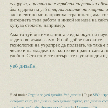
къщурка, а реално ви е трябвал търговски обе
уеб специалистите от квартала
благодарим на
адски евтино ми направиха страницата, ама то
интернета тъпа работа и никой не идва на сайт
купува стоките, например.
Ама то туй оптимизацията е една окултна наук
където ви лъжат само. Я най-добре високите
технологии на уърдпрес да ползвате, че така е 
лесно и на младежите, които ви правят сайта и
удобно. Сега вземете потърсете в уикипедия що
уеб дизайн
…
Filed under
Студио за уеб дизайн
,
Уеб дизайн
| Tags:
SEO
,
изр
интернет сайт
,
уеб дизайн
,
уеб дизайн бургас
,
уеб дизайн со
дизайнер
,
уеб сайт
,
фирма за уеб дизайн
|
Comment (0)