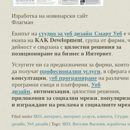
Изработка на новинарски сайт
Флагман
студио за уеб дизайн
Смарт Уеб
Екипът на
е ч
KAK Development
екипа на
, група от фирми, 
цялостни решения за
дейност е свързана с
позициониране на бизнес в Интернет
.
Услугите ни са предназначени за фирми, които
професионални услуги
да получат
, в сферата 
консултации
еб програмиране
,
у
на различни
Уеб
програмни езици и платформи,
дизайн
оптимизация
,
, цялостни решения,
приложения за социални мрежи
популяриз
,
и изграждане на реклама в социалните мре
Filed under
SEO
,
интернет
,
интернет услуги
,
клиенти
,
Студио 
дизайн
,
Уеб дизайн
| Tags:
SEO
,
Веселин Василев
,
изработка н