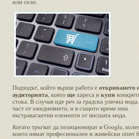
или село.
откриването 
Подходът, който върши работа е
аудиторията
ще
купи
, която
хареса и
конкрет
стока. В случая иде реч за градска улична мода.
част от ежедневието, и в същото време има
екстравагантни елементи от висшата мода.
Когато тръгват да позиционират в Google, коле
които нямат професионален и живейски опит б