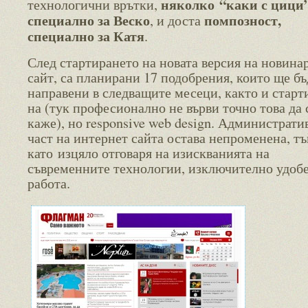
няколко “каки с цици”
технологични врътки,
специално за Веско
помпозност,
, и доста
специално за Катя
.
След стартирането на новата версия на новина
сайт, са планирани 17 подобрения, които ще бъ
направени в следващите месеци, както и старт
на (тук професионално не върви точно това да 
каже), но responsive web design. Администрати
част на интернет сайта остава непроменена, тъ
като изцяло отговаря на изискванията на
съвременните технологии, изключително удобе
работа.