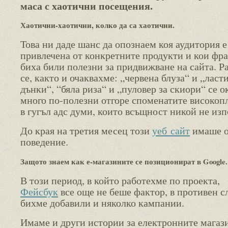
маса с хаотични посещения.
Хаотични-хаотични, колко да са хаотични.
Това ни даде шанс да опознаем коя аудитория е
привлечена от конкретните продукти и кои фр
биха били полезни за придвижване на сайта. Р
се, както и очаквахме: „червена блуза“ и „ласт
дънки“, “бяла риза“ и „пуловер за скиори“ се о
много по-полезни отгоре споменатите високоп
в гугъл адс думи, които всъщност никой не изп
До края на третия месец този
уеб сайт
имаше о
поведение.
Защото знаем как е-магазините се позиционират в Google.
В този период, в който работехме по проекта,
Фейсбук
все още не беше фактор, в противен с
бихме добавили и няколко кампании.
Имаме и други истории за електронните магаз