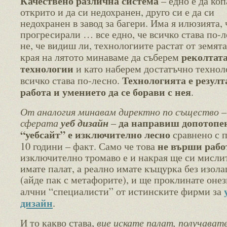
Качествено различна система
– едно е да ко
открито и да си недохранен, друго си е да си
недохранен в завод за багери. Има я илюзията, 
прогресирали … все едно, че всичко става по-л
не, че видиш ли, технологиите растат от земята
реколтата
края на лятото минаваме да съберем
технологии
и като наберем достатъчно технол
Технологията е резулт
всичко става по-лесно.
работа и умението да се борави с нея
.
От аналогия минавам директно по същество –
да направиш допотопе
сферата
уеб дизайн
–
“уебсайт” е изключително лесно
сравнено с 
не върши рабо
10 години – факт. Само че това
изключително тромаво е и накрая ще си мислит
имате палат, а реално имате къщурка без изола
(айде пак с метафорите), и ще проклинате онез
алчни “специалисти” от истинските фирми за
дизайн
.
вие искате палат, получават
И то какво става,