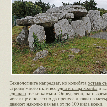
Технологиите напредват, но колибата
остава с
строим много пъти все
една и съща колиба
и вс
еднакво
тежки камъни. Определено, на съврем
човек ще е по-лесно да пренесе и качи на метъ
двайсет няколко камъка от по 100 кила всеки.