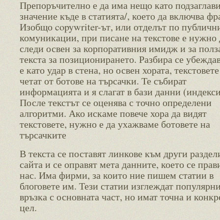
Препоръчително е да има нещо като подзаглави
значение къде в статията/, което да включва фр
Изобщо copywriter-ът, или отделът по публичн
комуникации, при писане на текстове е нужно 
следи освен за корпоративния имидж и за полз
текста за позиционирането. Разбира се убежда
е като удар в стена, но освен хората, текстовете
четат от ботове на търсачки. Те събират
информацията и я слагат в бази данни (индекси
После текстът се оценява с точно определени
алгоритми. Ако искаме повече хора да видят
текстовете, нужно е да ухажваме ботовете на
търсачките
В текста се поставят линкове към други раздел
сайта и се оправят мета данните, което се прав
нас. Има фирми, за които ние пишем статии в
блоговете им. Тези статии изглеждат популярни
връзка с основната част, но имат точна и конкр
цел.