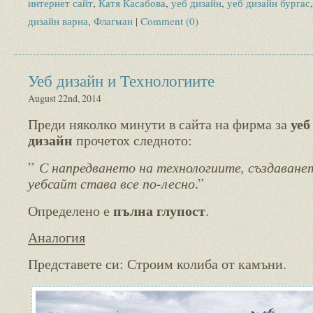
интернет сайт
,
Катя Касабова
,
уеб дизайн
,
уеб дизайн бургас
дизайн варна
,
Флагман
|
Comment (0)
Уеб дизайн и Технологиите
August 22nd, 2014
уеб
Преди няколко минути в сайта на фирма за
дизайн
прочетох следното:
С напредването на технологиите, създаване
”
уебсайт става все по-лесно
.”
пълна глупост
Определено е
.
Аналогия
Представете си: Строим колиба от камъни.