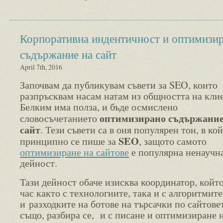
Корпоративна индентичност и оптимизи
съдържание на сайт
April 7th, 2016
Започвам да публикувам съвети за SEO, които
разпръсквам насам натам из общността на кли
Белким има полза, и бъде осмислено
оптимизирано съдържание
словосъчетанието
сайт
. Тези съвети са в оня популярен тон, в ко
SEO
принципно се пише за
, защото самото
оптимизиране на сайтове
е популярна ненаучн
дейност.
Тази дейност обаче изисква координатор, който
час както с технологиите, така и с алгоритмите
и разходките на ботове на търсачки по сайтове
също, разбира се, и с писане и оптимизиране 