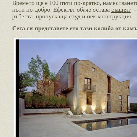
Времето ще е 100 пъти по-кратко, наместванет
пъти по-добро. Ефектът обаче остава
същият
–
ръбеста, пропускаща студ и пек конструкция
Сега си представете ето тази колиба от кам