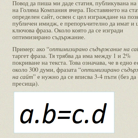
Повод да пиша ми даде статия, публикувана на
на Голяма Компания вчера. Поставянето на ста
определен сайт, освен с цел изграждане на по
публичен имидж, е препоръчително да имат и 
ключова фраза. Около която да се изгради
оптимизирано съдържание.
оптимизирано съдържание на с
Пример: ако “
таргет фраза. Тя трябва да има между 1 и 2%
покриване на текста. Това означава, че в едно е
оптимизирано съдър
около 300 думи, фразата “
на сайт
” е нужно да се вписва 3-4 пъти (без да 
пресища).