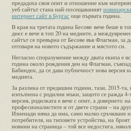
предадоха своя опит и отношение към материят
уеб сайтът стана най-посещаваният
новинарск
интернет сайт в Бургас
още първата година.
В края на третата година Бесове вече беше в топ
днес е вече в топ 20 на медиите, а междувреме
сайтът се превърна от Бесове във Флагман, за д
отговаря на новото съдържание и мястото си.
Негласно споразумение между двата екипа е вс
година около рождения ден на Флагман, съвпад
Бабинден, да се дава публичност нова версия н
медията.
За разлика от предишни години, тази, 2015-та, 
изпълнена с родилни мъки, защото се ражда 4-
версия, родилката е вече с опит, а доверието на
професионалистите и от двете страни – на друг
Изненади няма да има, само малко сръчкване н
потребителя, на типовете устройства, на броят
новини на страница – той все недостига, някол