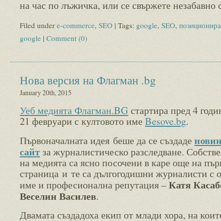
на час по лъжичка, или се свържете незабавно с
Filed under
e-commerce
,
SEO
| Tags:
google
,
SEO
,
позиционира
google
|
Comment (0)
Нова версия на Флагман .bg
January 20th, 2015
Уеб медията Флагман.BG
стартира пред 4 годи
21 февруари с култовото име
Besove.bg
.
нови
Първоначалната идея беше да се създаде
сайт
за журналистическо разследване. Собств
на медията са ясно посочени в каре още на пър
страница и те са дългогодишни журналисти с 
Катя Касаб
име и професионална репутация –
Веселин Василев
.
Двамата създадоха екип от млади хора, на коит