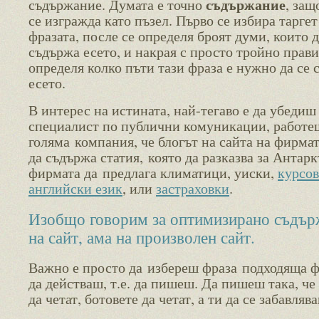
съдържание
съдържание. Думата е точно
, защ
се изгражда като пъзел. Първо се избира таргет
фразата, после се определя броят думи, които 
съдържа есето, и накрая с просто тройно прави
определя колко пъти тази фраза е нужно да се 
есето.
В интерес на истината, най-тегаво е да убедиш
специалист по публични комуникации, работе
голяма компания, че блогът на сайта на фирма
да съдържа статия, която да разказва за Антарк
фирмата да предлага климатици, уиски,
курсов
английски език
, или
застраховки
.
Изобщо говорим за оптимизирано съдър
на сайт, ама на произволен сайт.
Важно е просто да избереш фраза подходяща ф
да действаш, т.е. да пишеш. Да пишеш така, че
да четат, ботовете да четат, а ти да се забавляв