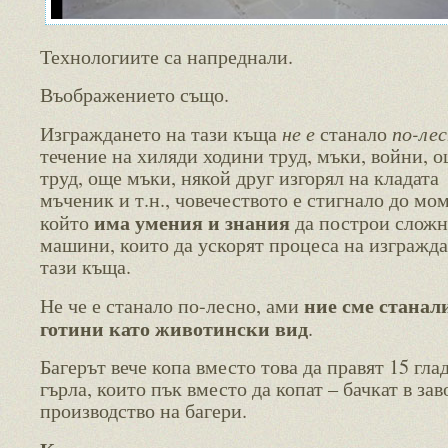
Технологиите са напреднали.
Въображението също.
не е
по-ле
Изграждането на тази къща
станало
течение на хиляди ходини труд, мъки, войни, 
труд, още мъки, някой друг изгорял на кладата
мъченик и т.н., човечеството е стигнало до мом
има умения и знания
който
да построи слож
машини, които да ускорят процеса на изгражда
тази къща.
ние сме станал
Не че е станало по-лесно, ами
готини като животински вид
.
Багерът вече копа вместо това да правят 15 гла
гърла, които пък вместо да копат – бачкат в зав
производство на багери.