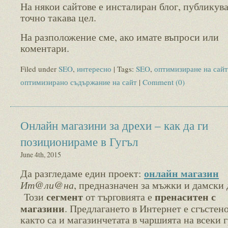
На някои сайтове е инсталиран блог, публикува
точно такава цел.
На разположение сме, ако имате въпроси или
коментари.
Filed under
SEO
,
интересно
| Tags:
SEO
,
оптимизиране на сайт
оптимизирано съдържание на сайт
|
Comment (0)
Онлайн магазини за дрехи – как да ги
позиционираме в Гугъл
June 4th, 2015
онлайн магазин
Да разгледаме един проект:
Ит@ли@на
, предназначен за мъжки и дамски 
сегмент
пренаситен с
Този
от търговията е
магазини
. Предлагането в Интернет е сгъстено
както са и магазинчетата в чаршията на всеки г