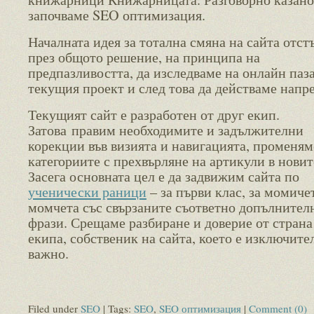
започваме SEO оптимизация.
Началната идея за тотална смяна на сайта отст
през общото решение, на принципа на
предпазливостта, да изследваме на онлайн паза
текущия проект и след това да действаме напре
Текущият сайт е разработен от друг екип.
Затова правим необходимите и задължителни
корекции във визията и навигацията, променям
категориите с прехвърляне на артикули в новит
Засега основната цел е да задвижим сайта по
ученически раници
– за първи клас, за момичет
момчета със свързаните съответно допълнител
фрази. Срещаме разбиране и доверие от страна
екипа, собственик на сайта, което е изключите
важно.
Filed under
SEO
| Tags:
SEO
,
SEO оптимизация
|
Comment (0)