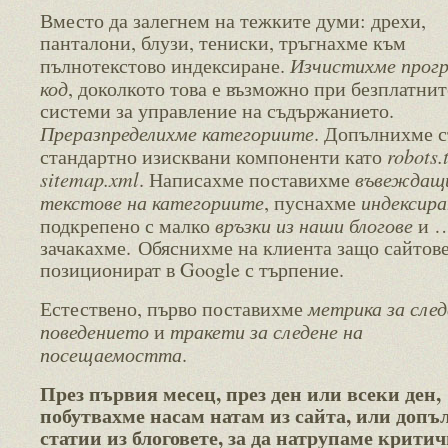
Вместо да залегнем на тежките думи: дрехи,
панталони, блузи, тениски, тръгнахме към
Изчистихме прог
пълнотекстово индексиране.
код
, доколкото това е възможно при безплатнит
системи за управление на съдържанието.
Преразпределихме категориите
. Допълнихме с
robots.
стандартно изисквани компоненти като
sitemap.xml
въвеждащ
. Написахме поставихме
текстове на категориите
индексира
, пуснахме
връзки из наши блогове
подкрепено с малко
и 
зачакахме. Обяснихме на клиента защо сайтове
позиционират в Google с търпение.
метрика за след
Естествено, първо поставихме
поведението
тракети за следене на
и
посещаемостта
.
През първия месец, през ден или всеки ден,
побутвахме насам натам из сайта, или допъ
статии из блоговете, за да натрупаме крити