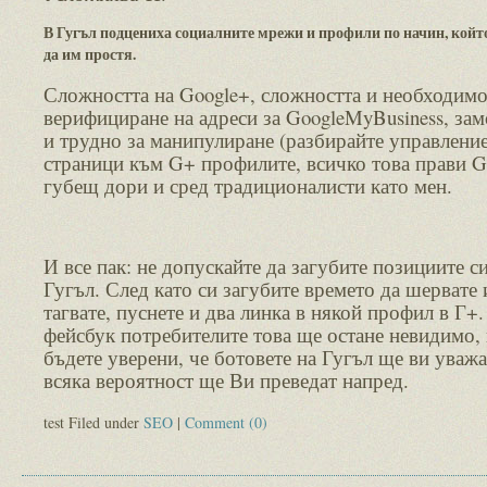
В Гугъл подцениха социалните мрежи и профили по начин, който
да им простя.
Сложността на Google+, сложността и необходимо
верифициране на адреси за GoogleMyBusiness, зам
и трудно за манипулиране (разбирайте управление
страници към G+ профилите, всичко това прави G
губещ дори и сред традиционалисти като мен.
И все пак: не допускайте да загубите позициите си
Гугъл. След като си загубите времето да шервате 
тагвате, пуснете и два линка в някой профил в Г+.
фейсбук потребителите това ще остане невидимо,
бъдете уверени, че ботовете на Гугъл ще ви уважа
всяка вероятност ще Ви преведат напред.
test Filed under
SEO
|
Comment (0)