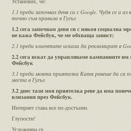
Установих, че:
1.1 преди започвах деня си с Google. Чудя се и аз 
точно съм правила в Гугъл
1.2 сега започвам деня си с някоя социална мр
не кажа Фейсбук, че ме обхваща завист;
2.1 преди клиентите искаха да рекламират в Goo
2.2 сега искат да управляваме кампаниите им
Фейсбук
3.1 преди моята приятелка Катя ревеше да са п
места в Гугъл
3.2 днес тази моя приятелка реве да има повеч
влизания през Фейсбук.
Интернет става все по-достъпен.
Глупости!
Усложнява се.