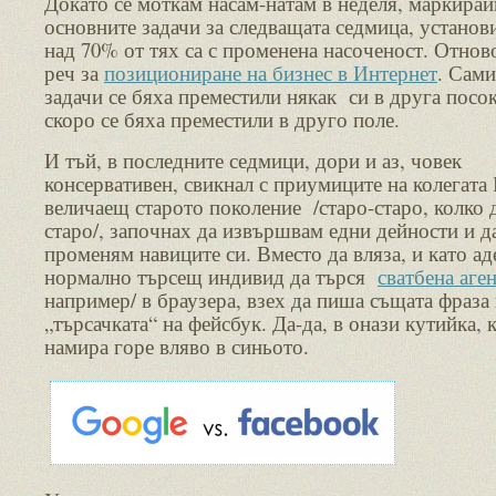
Докато се моткам насам-натам в неделя, маркирай
основните задачи за следващата седмица, установи
над 70% от тях са с променена насоченост. Отнов
реч за
позициониране на бизнес в Интернет
. Сами
задачи се бяха преместили някак си в друга посок
скоро се бяха преместили в друго поле.
И тъй, в последните седмици, дори и аз, човек
консервативен, свикнал с приумиците на колегата 
величаещ старото поколение /старо-старо, колко д
старо/, започнах да извършвам едни дейности и д
променям навиците си. Вместо да вляза, и като ад
нормално търсещ индивид да търся
сватбена аге
например/ в браузера, взех да пиша същата фраза 
„търсачката“ на фейсбук. Да-да, в онази кутийка, 
намира горе вляво в синьото.