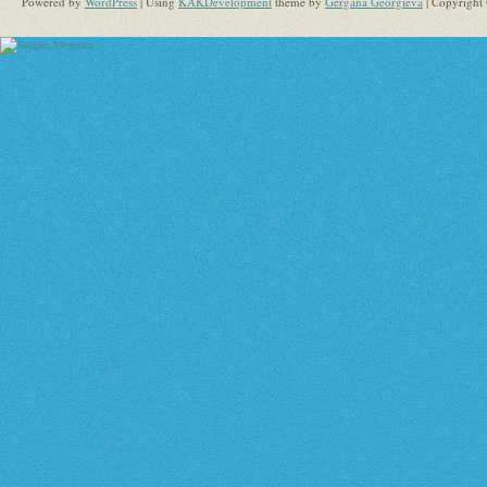
Powered by
WordPress
| Using
KAKDevelopment
theme by
Gergana Georgieva
| Copyright