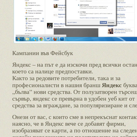
Кампании във Фейсбук
Яндекс – на път е да изскочи пред всички остан
което са налице предпоставки.
Както за редовите потребители, така и за
Яндекс
професионалисти в нашия бранш
букв
„бълва“ нови средства. От полузатворен търсе
сървър, яндекс се превърна в удобен уеб кит от
средства за вграждане, за популяризиране и сл
Онези от вас, с които сме в непрекъснат контак
наясно, че в Яндекс вече се добавят фирми,
изобразяват се карти, а по отношение на следе
онлайн поведението на посетителите на сайтов