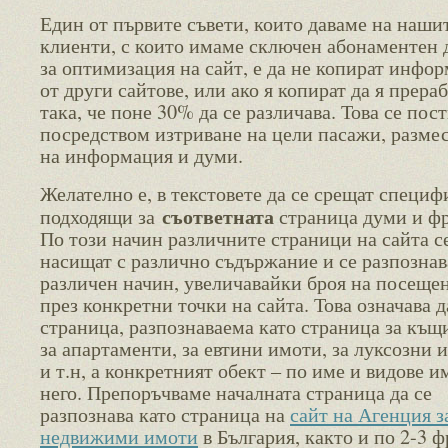
Един от първите съвети, които даваме на наши
клиенти, с които имаме сключен абонаментен 
за оптимизация на сайт, е да не копират инфо
от други сайтове, или ако я копират да я прера
така, че поне 30% да се различава. Това се пос
посредством изтриване на цели пасажи, разме
на информация и думи.
Желателно е, в текстовете да се срещат специф
съответната
подходящи за
страница думи и фр
По този начин различните страници на сайта с
насищат с различно съдържание и се разпознав
различен начин, увеличавайки броя на посеще
през конкретни точки на сайта. Това означава 
страница, разпознаваема като страница за къщи
за апартаменти, за евтини имоти, за луксозни 
и т.н, а конкретният обект – по име и видове и
него. Препоръчваме началната страница да се
разпознава като страница на
сайт на Агенция з
недвижими имоти
в България, както и по 2-3 ф