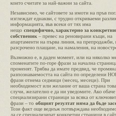
които считате за най-важни за сайта.
Независимо, че сайтовете за имоти на пръв пог
изглеждат еднакви, с трудно откриваеми разли
информацията, във всеки от тях има
специфично, характерно за конкретн
нещо
собственик
– превес на реновирани къщи, на
апартаменти на първа линия, на препродажби, 
разсрочено плащане, на намаления, на новостр
Възможно е, в даден момент, или на няколко м
споменатите по-горе фрази за начална страница
променят. Трябва да имате предвид, че промяна
разпознаваемостта на сайта по определени Н
фрази отнема седмици (месец, месеци). При
необходимост или желание от ваша страна това
случи, желателно е да ни уведомите. Ако обаче
специализирани страници за всяка от ключови
общият резултат няма да бъде зас
фрази – то
Този факт още веднъж потвърждава необходим
да се специализират конкретни страници в сайт