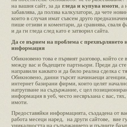
гледа и купува имоти
на вашия сайт, за да
, а 
забавлява, да ползва калкулатори, да чете нови
които в случая имат съвсем друго предназначен
пише отзиви и коментари, да сравнява, сваля ф
и да ги гледа след като е затворил сайта.
Да се върнем на проблема с прехвърлянето 
информация
Обикновено това е първият разговор, който се 
между вас и бъдещите партньори. Преди да сте
направили каквато и да било реална сделка с тя
Обикновено, данни търсят начинаещи агенции,
интернет базирани фирми, които целят началн
натрупване на съдържание, с цел позиционира
информация в уеб, често несвръзана с вас, тях, 
имоти.
Предоставяйки информацията, създадена от ва
работа месеци наред, на други сайтове, вие г
уникалността на съдържанието и пълните база