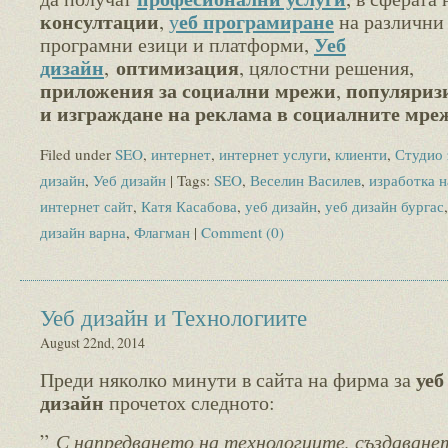
консултации
еб програмиране
,
у
на различни
Уеб
програмни езици и платформи,
дизайн
оптимизация
,
, цялостни решения,
приложения за социални мрежи
популяриз
,
и изграждане на реклама в социалните мре
Filed under
SEO
,
интернет
,
интернет услуги
,
клиенти
,
Студио 
дизайн
,
Уеб дизайн
| Tags:
SEO
,
Веселин Василев
,
изработка н
интернет сайт
,
Катя Касабова
,
уеб дизайн
,
уеб дизайн бургас
дизайн варна
,
Флагман
|
Comment (0)
Уеб дизайн и Технологиите
August 22nd, 2014
уеб
Преди няколко минути в сайта на фирма за
дизайн
прочетох следното:
С напредването на технологиите, създаване
”