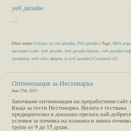
уеб дизайн
…
Filed under
Студио за уеб дизайн
,
Уеб дизайн
| Tags:
SEO
,
изр
интернет сайт
,
уеб дизайн
,
уеб дизайн бургас
,
уеб дизайн со
дизайнер
,
уеб сайт
,
фирма за уеб дизайн
|
Comment (0)
Оптимизация за Нестинарка
June 27th, 2013
Започваме оптимизация на преработения сайт 
Къща за гости Нестинарка. Вилата е тествана
предварително и доказано прелага най-добрит
условия за почивка на планина и зимна почивка
групи от 9 до 15 души.