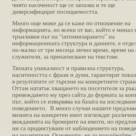
чиято насоченост ще се запазва и те ще
диверсифицират посещаемостта.
Много още може да се каже по отношение на
информацията, но всеки от вас, който е минал 
трънливия път на “оптимизарането” на
информационната структура и данните, е отде
по-малко от три месеца лично време, време на
служители, за пренаписване на текстове.
Тяхната уникалност и правилна структура,
наситеността с фрази и думи, гарантират пока
в резултатите от търсене на конкретните стран
Оттам нататък хващането на посетителя за рък
превеждането му през сайта до формата за конт
път, който се извървява на базата на изследване
поведението. В много случаи нашите предлож
визията на конкретен имот изглеждат различни
вижданията на брокерите на имоти, но предло
ни са продиктувани от наблюдението на повед
не го разсейвайте
на посетителя. Основното:
.