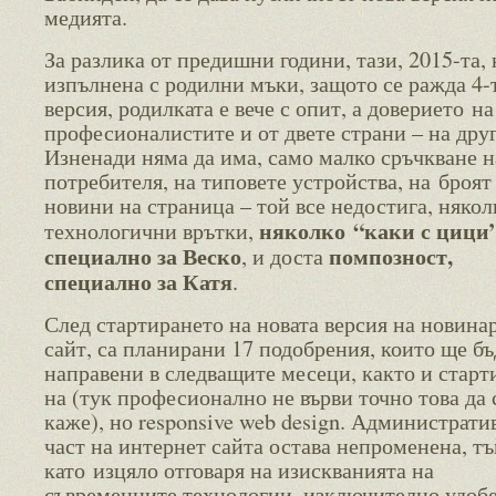
медията.
За разлика от предишни години, тази, 2015-та, 
изпълнена с родилни мъки, защото се ражда 4-
версия, родилката е вече с опит, а доверието на
професионалистите и от двете страни – на друг
Изненади няма да има, само малко сръчкване н
потребителя, на типовете устройства, на броят
новини на страница – той все недостига, някол
няколко “каки с цици”
технологични врътки,
специално за Веско
помпозност,
, и доста
специално за Катя
.
След стартирането на новата версия на новина
сайт, са планирани 17 подобрения, които ще бъ
направени в следващите месеци, както и старт
на (тук професионално не върви точно това да 
каже), но responsive web design. Администрати
част на интернет сайта остава непроменена, тъ
като изцяло отговаря на изискванията на
съвременните технологии, изключително удобе