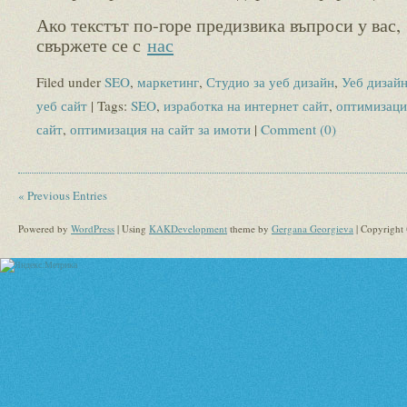
Ако текстът по-горе предизвика въпроси у вас,
свържете се с
нас
Filed under
SEO
,
маркетинг
,
Студио за уеб дизайн
,
Уеб дизай
уеб сайт
| Tags:
SEO
,
изработка на интернет сайт
,
оптимизаци
сайт
,
оптимизация на сайт за имоти
|
Comment (0)
« Previous Entries
Powered by
WordPress
| Using
KAKDevelopment
theme by
Gergana Georgieva
| Copyright