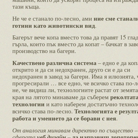
тази къща.
ние сме станал
Не че е станало по-лесно, ами
готини като животински вид
.
Багерът вече копа вместо това да правят 15 гла
гърла, които пък вместо да копат – бачкат в зав
производство на багери.
Качествено различна система
– едно е да ко
открито и да си недохранен, друго си е да си
недохранен в завод за багери. Има я илюзията, 
прогресирали … все едно, че всичко става по-л
не, че видиш ли, технологиите растат от земята
реколтата
края на лятото минаваме да съберем
технологии
и като наберем достатъчно технол
Технологията е резулт
всичко става по-лесно.
работа и умението да се борави с нея
.
От аналогия минавам директно по същество –
да направиш допотопе
сферата
уеб дизайн
–