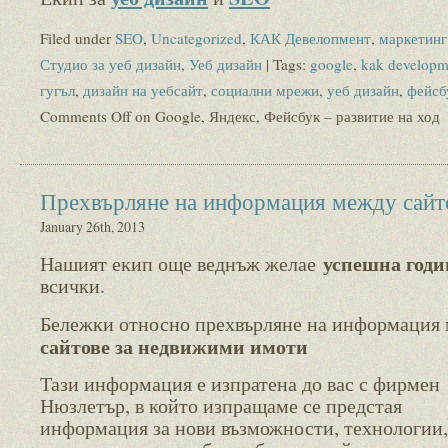
Filed under
SEO
,
Uncategorized
,
КАК Девелопмент
,
маркетинг
Студио за уеб дизайн
,
Уеб дизайн
| Tags:
google
,
kak developm
гугъл
,
дизайн на уебсайт
,
социални мрежи
,
уеб дизайн
,
фейсб
Comments Off
on Google, Яндекс, Фейсбук – развитие на ход
Прехвърляне на информация между сайт
January 26th, 2013
успешна годи
Нашият екип още веднъж желае
всички.
Бележки относно прехвърляне на информация
сайтове за недвижими имоти
Тази информация е изпратена до вас с фирмен
Нюзлетър, в който изпращаме се предстая
информация за нови възможности, технологии,