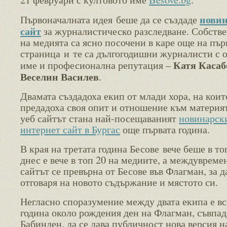
нови
Първоначалната идея беше да се създаде
сайт
за журналистическо разследване. Собств
на медията са ясно посочени в каре още на пър
страница и те са дългогодишни журналисти с 
Катя Касаб
име и професионална репутация –
Веселин Василев
.
Двамата създадоха екип от млади хора, на коит
предадоха своя опит и отношение към материят
уеб сайтът стана най-посещаваният
новинарск
интернет сайт в Бургас
още първата година.
В края на третата година Бесове вече беше в топ
днес е вече в топ 20 на медиите, а междувреме
сайтът се превърна от Бесове във Флагман, за д
отговаря на новото съдържание и мястото си.
Негласно споразумение между двата екипа е вс
година около рождения ден на Флагман, съвпад
Бабинден, да се дава публичност нова версия н