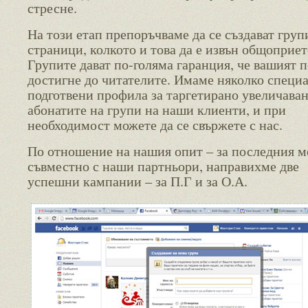
стресне.
На този етап препоръчваме да се създават групи
страници, колкото и това да е извън общоприет
Групите дават по-голяма гаранция, че вашият 
достигне до читателите. Имаме няколко специ
подготвени профила за таргетирано увеличаван
абонатите на групи на наши клиенти, и при
необходимост можете да се свържете с нас.
По отношение на нашия опит – за последния м
съвместно с наши партньори, направихме две
успешни кампании – за П.Г и за О.А.