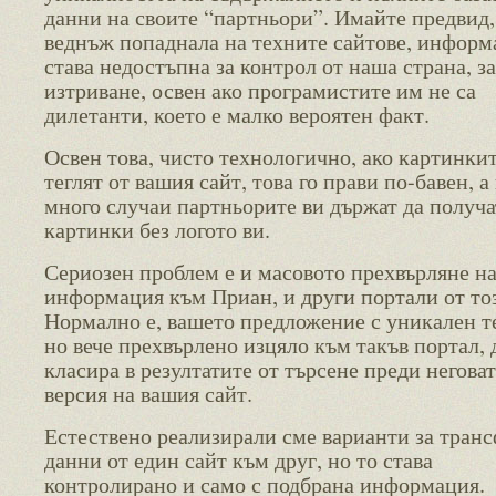
данни на своите “партньори”. Имайте предвид,
веднъж попаднала на техните сайтове, информ
става недостъпна за контрол от наша страна, за
изтриване, освен ако програмистите им не са
дилетанти, което е малко вероятен факт.
Освен това, чисто технологично, ако картинкит
теглят от вашия сайт, това го прави по-бавен, а 
много случаи партньорите ви държат да получа
картинки без логото ви.
Сериозен проблем е и масовото прехвърляне н
информация към Приан, и други портали от то
Нормално е, вашето предложение с уникален те
но вече прехвърлено изцяло към такъв портал, 
класира в резултатите от търсене преди негова
версия на вашия сайт.
Естествено реализирали сме варианти за транс
данни от един сайт към друг, но то става
контролирано и само с подбрана информация.