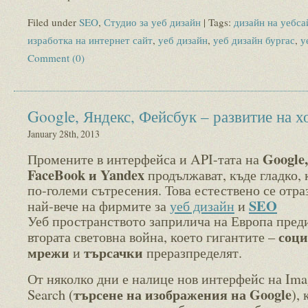
Filed under
SEO
,
Студио за уеб дизайн
| Tags:
дизайн на уебса
изработка на интернет сайт
,
уеб дизайн
,
уеб дизайн бургас
,
у
Comment (0)
Google, Яндекс, Фейсбук – развитие на х
January 28th, 2013
Google,
Промените в интерфейса и API-тата на
FaceBook и Yandex
продължават, къде гладко, 
по-големи сътресения. Това естествено се отра
SEO
най-вече на фирмите за
уеб дизайн
и
Уеб пространството заприлича на Европа пред
соц
втората световна война, което гигантите –
мрежи
търсачки
и
преразпределят.
От няколко дни е налице нов интерфейс на Ima
търсене на изображения на Google
Search (
),