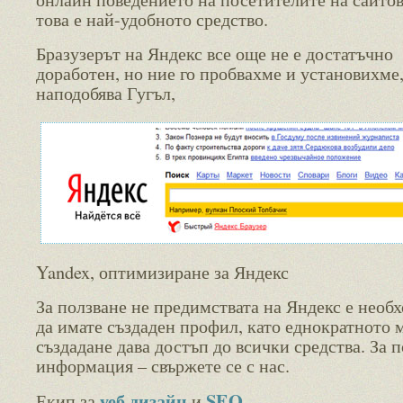
това е най-удобното средство.
Бразузерът на Яндекс все още не е достатъчно
доработен, но ние го пробвахме и установихме,
наподобява Гугъл,
Yandex, оптимизиране за Яндекс
За ползване не предимствата на Яндекс е необ
да имате създаден профил, като еднократното 
създадане дава достъп до всички средства. За п
информация – свържете се с нас.
уеб дизайн
SEO
Екип за
и