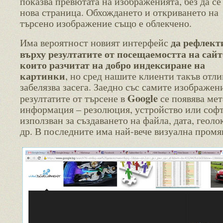
показва превютата на изображенията, без да се
нова страница. Обхождането и откриването на
търсено изображение също е облекчено.
да рефлект
Има вероятност новият интерфейс
върху резултатите от посещаемостта на сайт
които разчитат на добро индексиране на
картинки
, но сред нашите клиенти такъв отли
забелязва засега. Заедно със самите изображен
Google
резултатите от търсене в
се появява мет
информация – резолюция, устройство или софт
използван за създаването на файла, дата, геоло
др. В последните има най-вече визуална промя