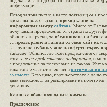
подсказки за по-добра работа на сайта ви, и др
информация.
Повод за това писмо е често повтарящ се в пос
прехвръляне на
време въпрос, свързан с
информация между
сайтове
. Много от Вас ве
получавали предложения от страна на други ф
обединяване на бази с 
обикновено руски, за
прехвърляне на данни от един сайт към д
за
групово публикуване на оферти върху п
за
сайтове
. Обикновено тези предложения са свъ
вие да предоставите информация
това,
, и мно
с предложение за получаване на такава. Изтъква
оптимизация на
така това е част от прекрасна
за имоти
. Като цяло, партньорството е нещо х
дава възможност за разширяване на полето на
действие.
Какви са обаче подводните камъни
.
Предисловие: