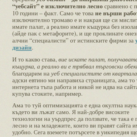
“уебсайт” е изключително лесно
сравнено с 
не върши рабо
10 години – факт. Само че това
изключително тромаво е и накрая ще си мислит
имате палат, а реално имате къщурка без изола
(айде пак с метафорите), и ще проклинате онез
алчни “специалисти” от истинските фирми за
дизайн
.
вие искате палат, получават
И то какво става,
къщурка, а реално ви е трябвал търговски обе
уеб специалистите от квартала
благодарим на
адски евтино ми направиха страницата, ама то
интернета тъпа работа и никой не идва на сайт
купува стоките, например.
Ама то туй оптимизацията е една окултна наук
където ви лъжат само. Я най-добре високите
технологии на уърдпрес да ползвате, че така е 
лесно и на младежите, които ви правят сайта и
удобно. Сега вземете потърсете в уикипедия що