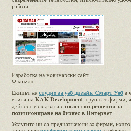
работа.
Изработка на новинарски сайт
Флагман
студио за уеб дизайн
Смарт Уеб
Екипът на
е ч
KAK Development
екипа на
, група от фирми, 
цялостни решения за
дейност е свързана с
позициониране на бизнес в Интернет
.
Услугите ни са предназначени за фирми, които
професионални услуги
да получат
, в сферата 