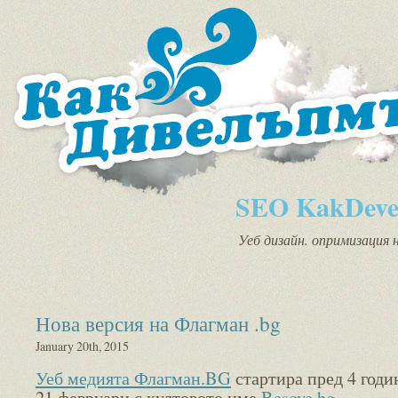
SEO KakDeve
Уеб дизайн. опримизация 
Нова версия на Флагман .bg
January 20th, 2015
Уеб медията Флагман.BG
стартира пред 4 годи
21 февруари с култовото име
Besove.bg
.