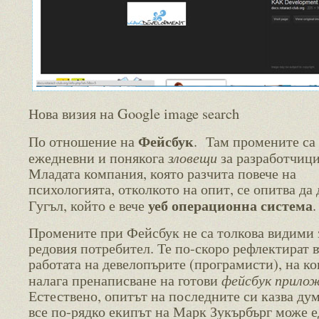
Нова визия на Google image search
Фейсбук
По отношение на
. Там промените са
зловещи
ежедневни и понякога
за разработчици
Младата компания, която разчита повече на
психологията, отколкото на опит, се опитва да
уеб операционна система
Гугъл, който е вече
.
Промените при Фейсбук не са толкова видими 
редовия потребител. Те по-скоро рефлектират 
работата на девелопърите (програмисти), на ко
фейсбук прило
налага пренаписване на готови
Естествено, опитът на последните си казва дум
все по-рядко екипът на Марк Зукърбърг може е