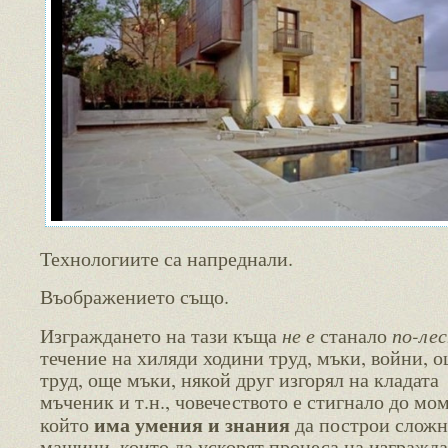
Технологиите са напреднали.
Въображението също.
не е
по-ле
Изграждането на тази къща
станало
течение на хиляди ходини труд, мъки, войни, 
труд, още мъки, някой друг изгорял на кладата
мъченик и т.н., човечеството е стигнало до мом
има умения и знания
който
да построи слож
машини, които да ускорят процеса на изгражда