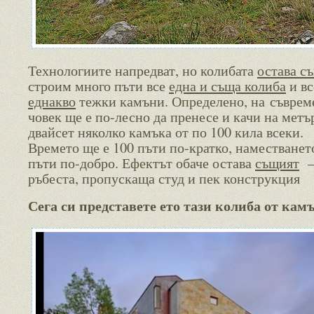
Технологиите напредват, но колибата
остава с
строим много пъти все
една и съща колиба
и вс
еднакво
тежки камъни. Определено, на съврем
човек ще е по-лесно да пренесе и качи на метъ
двайсет няколко камъка от по 100 кила всеки.
Времето ще е 100 пъти по-кратко, наместванет
пъти по-добро. Ефектът обаче остава
същият
–
ръбеста, пропускаща студ и пек конструкция
Сега си представете ето тази колиба от кам