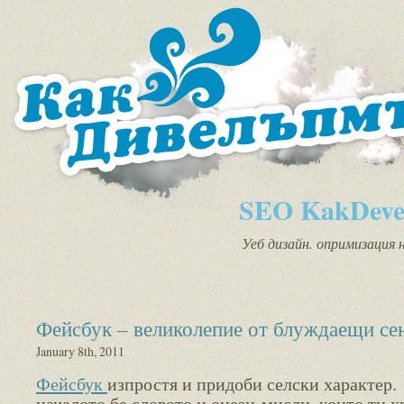
SEO KakDeve
Уеб дизайн. опримизация 
Фейсбук – великолепие от блуждаещи се
January 8th, 2011
Фейсбук
изпростя и придоби селски характер.
началото бе словото и онези мисли, които ти х