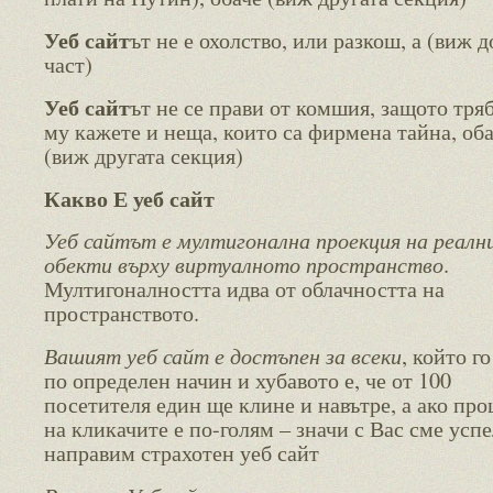
Уеб сайт
ът не е охолство, или разкош, а (виж 
част)
Уеб сайт
ът не се прави от комшия, защото тряб
му кажете и неща, които са фирмена тайна, об
(виж другата секция)
Какво Е уеб сайт
Уеб сайтът е мултигонална проекция на реалн
обекти върху виртуалното пространство
.
Мултигоналността идва от облачността на
пространството.
Вашият уеб сайт е достъпен за всеки
, който г
по определен начин и хубавото е, че от 100
посетителя един ще клине и навътре, а ако про
на кликачите е по-голям – значи с Вас сме успе
направим страхотен уеб сайт