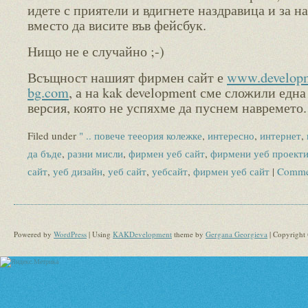
идете с приятели и вдигнете наздравица и за на
вместо да висите във фейсбук.
Нищо не е случайно ;-)
Всъщност нашият фирмен сайт е
www.develop
bg.com
, а на kak development сме сложили една
версия, която не успяхме да пуснем навремето.
Filed under
" .. повече тееория колежке
,
интересно
,
интернет
,
да бъде
,
разни мисли
,
фирмен уеб сайт
,
фирмени уеб проект
сайт
,
уеб дизайн
,
уеб сайт
,
уебсайт
,
фирмен уеб сайт
|
Comme
Powered by
WordPress
| Using
KAKDevelopment
theme by
Gergana Georgieva
| Copyright