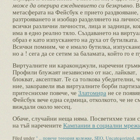
може да оперира ежедневието си безкръвно
. В
метасферата на Фейсбук е прието раздвояване,
разтрояването и изобщо разделянето на личнос
всички различни личности, лица и задници, ко
има в едно реално тяло. Създаването на виртуа
образ е като изпускането на духа от бутилката.
Всички помним, че е имало бутилка, изпускане
но а ! сега да се сетим за баламата, който го е 
Виртуалните ни караконджули, наречени гръм
Профили блужаят независимо от нас, лайкват,
блокват, аксептват. Те са толкова убедителни, ч
ние, закоравели във виртуалните борби партиза
притеснихме повече, че
Златомира
не се появяв
Фейсбук вече една седмица, отколкото, че не с
виждали около месец.
Обаче, случайни неща няма. Посветихме тази с
на тъй наречените
Кампании в социални мреж
Filed under
" .. повече тееория колежке
,
SEO
,
Uncategorized
,
и