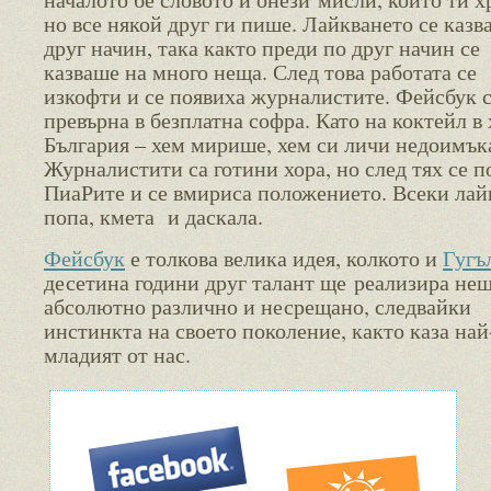
но все някой друг ги пише. Лайкването се казв
друг начин, така както преди по друг начин се
казваше на много неща. След това работата се
изкофти и се появиха журналистите. Фейсбук 
превърна в безплатна софра. Като на коктейл в 
България – хем мирише, хем си личи недоимък
Журналистити са готини хора, но след тях се п
ПиаРите и се вмириса положението. Всеки лай
попа, кмета и даскала.
Фейсбук
е толкова велика идея, колкото и
Гугъ
десетина години друг талант ще реализира не
абсолютно различно и несрещано, следвайки
инстинкта на своето поколение, както каза най
младият от нас.