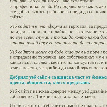
Вашият Уеб сайт може
, ако естествено
да Ви направи по-богат
е професионален,
, ако
сте добър търговец в бизнеса преди да се появи
сайтът.
Уеб сайтът е платформа
за търговия, за предс
и
на идеи, за кликане и лайкване, за хледане
хъ
във всеки случай е точка, до която някой до
но
защото някой друг го манипулира да го направ
Уеб сайтът може да бъде класиран на първи п
в определени търсачки, ако собственикът му е 
какво иска, следва съветите на консултанта, и 
трябва да има бюджет за то
вече е наясно, че
Добрият уеб сайт е същинска част от бизнес
идеята, общността, които представя.
Уеб сайтът изисква доверие между уеб дизайне
собственик. Дискретността за нас е закон.
И най-важното: Уеб сайт спомен не прави, зато