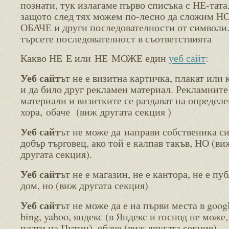
познати, тук излагаме първо списъка с НЕ-тата
защото след тях можем по-лесно да сложим НО
ОБАЧЕ и други последователности от символи
търсете последователност в съответствията
Какво НЕ Е или НЕ МОЖЕ един
уеб сайт
:
Уеб сайт
ът не е визитна картичка, плакат или 
и да било друг рекламен материал. Рекламните
материали и визитките се раздават на определ
хора, обаче (виж другата секция )
Уеб сайт
ът не може да направи собственика си
добър търговец, ако той е калпав такъв, НО (ви
другата секция).
Уеб сайт
ът не е магазин, не е кантора, не е пу
дом, но (виж другата секция)
Уеб сайт
ът не може да е на първи места в googl
bing, yahoo, яндекс (в Яндекс и господ не може,
плати на Путин), обаче (виж другата секция)