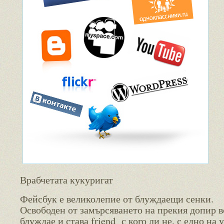
Врабчетата кукуригат
Фейсбук е великолепие от блуждаещи сенки.
Освободен от замърсяването на прекия допир в
блуждае и става friend с кого ли не, с едно на у