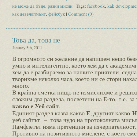
не може да бъде
,
разни мисли
| Tags:
facebook
,
kak developme
как девелопмънт
,
фейсбук
|
Comment (0)
Това да, това не
January 5th, 2011
В огромното си желание да напишем нещо без
умно и интелигeнтно, което хем да е академич
хем да е разбираемо за нашите приятели, седн
творихме няколко часа, което ни се стори наха
много.
В крайна сметка нищо не измислихме и реших
сложим два раздела, посветени на Е-то, т.е. за 
какво е Уеб сайт
.
Е
Н
Единият раздел казва какво
, другият какво
уеб сайтът – това чудо на протоколната мисъл
Памфлетът няма претенции за изчерпателност.
Противно на позитивното мислене, с което сме