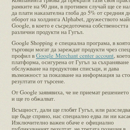
рамките на 90 дни, в противен случай ще се н
да плати наказателна глоба до 5% от средния д
оборот на холдинга Alphabet, дружеството май
Google, в което е съсредоточена собствеността
различни продукти на Гугъл.
Google Shopping е специална програма, в коят
търговци могат да зареждат продукти чрез спе
профил в
Google Merchant center account
, което
платформа, осигурена от Гугъл за съхраняване
обслужване на продуктови списъци, и дава
възможност за показване на информация за сто
резултати от търсене.
От Google заявявиха, че не приемат решението
и ще го обжалват.
Всъщност, дали ще глобят Гугъл, или разследв
ще бъде спряно, нас специално едва ли ни каса
Изключително важен обаче е официално
публикуваният резултат, че третата позиция в