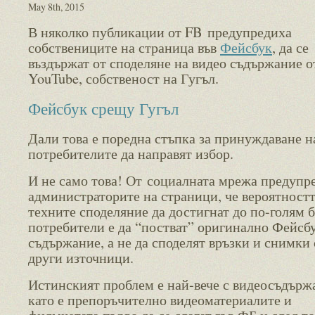
May 8th, 2015
В няколко публикации от FB предупредиха
собствениците на страница във
Фейсбук
, да се
въздържат от споделяне на видео съдържание о
YouTube, собственост на Гугъл.
Фейсбук срещу Гугъл
Дали това е поредна стъпка за принуждаване н
потребителите да направят избор.
И не само това! От социалната мрежа предупр
администраторите на страници, че вероятност
техните споделяние да достигнат до по-голям 
потребители е да “постват” оригинално Фейсб
съдържание, а не да споделят връзки и снимки 
други източници.
Истинският проблем е най-вече с видеосъдърж
като е препоръчително видеоматериалите и