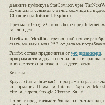
Данните публикува StatCounter, чрез TheNextW
Изминалата седмица е пълна седмица на надм
Chrome
Internet Explorer
над
.
През март Google Chrome беше пред Internet ex
за един ден.
Firefox
Mozilla
бр
на
е третият най-популярен
света, но заема едва 25% от дела на потреблени
уеб дизайнери
Firefox остава предпочитан от
,
програмисти
и други специалисти в бранша, 
множеството приложения за девелопъри.
Бележки:
Браузер (англ. browser) – програма за разглежд
информация. Примери: Internet Explorer, Mozzi
Firefox, Opera, Google Chrome, Safari.
По-долу представяме таблица със статистики, в