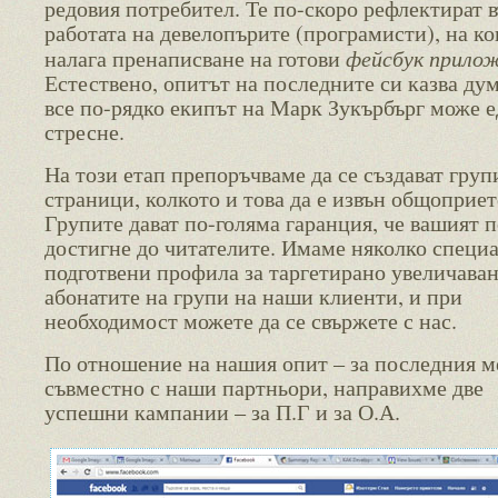
редовия потребител. Те по-скоро рефлектират 
работата на девелопърите (програмисти), на ко
фейсбук прило
налага пренаписване на готови
Естествено, опитът на последните си казва дум
все по-рядко екипът на Марк Зукърбърг може е
стресне.
На този етап препоръчваме да се създават групи
страници, колкото и това да е извън общоприет
Групите дават по-голяма гаранция, че вашият 
достигне до читателите. Имаме няколко специ
подготвени профила за таргетирано увеличаван
абонатите на групи на наши клиенти, и при
необходимост можете да се свържете с нас.
По отношение на нашия опит – за последния м
съвместно с наши партньори, направихме две
успешни кампании – за П.Г и за О.А.