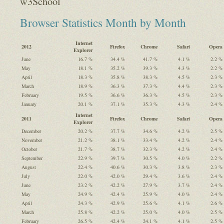
w3School
Browser Statistics Month by Month
Internet
2012
Firefox
Chrome
Safari
Opera
Explorer
June
16.7 %
34.4 %
41.7 %
4.1 %
2.2 %
May
18.1 %
35.2 %
39.3 %
4.3 %
2.2 %
April
18.3 %
35.8 %
38.3 %
4.5 %
2.3 %
March
18.9 %
36.3 %
37.3 %
4.4 %
2.3 %
February
19.5 %
36.6 %
36.3 %
4.5 %
2.3 %
January
20.1 %
37.1 %
35.3 %
4.3 %
2.4 %
Internet
2011
Firefox
Chrome
Safari
Opera
Explorer
December
20.2 %
37.7 %
34.6 %
4.2 %
2.5 %
November
21.2 %
38.1 %
33.4 %
4.2 %
2.4 %
October
21.7 %
38.7 %
32.3 %
4.2 %
2.4 %
September
22.9 %
39.7 %
30.5 %
4.0 %
2.2 %
August
22.4 %
40.6 %
30.3 %
3.8 %
2.3 %
July
22.0 %
42.0 %
29.4 %
3.6 %
2.4 %
June
23.2 %
42.2 %
27.9 %
3.7 %
2.4 %
May
24.9 %
42.4 %
25.9 %
4.0 %
2.4 %
April
24.3 %
42.9 %
25.6 %
4.1 %
2.6 %
March
25.8 %
42.2 %
25.0 %
4.0 %
2.5 %
February
26.5 %
42.4 %
24.1 %
4.1 %
2.5 %