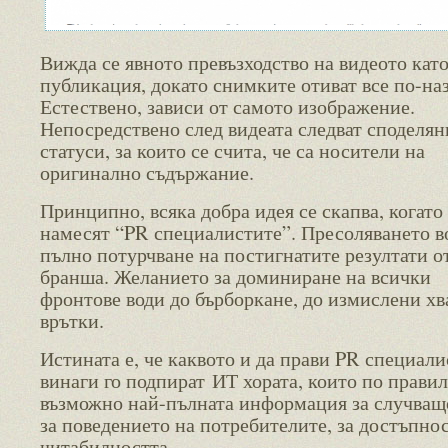
Вижда се явното превъзходство на видеото като
публикация, докато снимките отиват все по-наз
Естествено, зависи от самото изображение.
Непосредствено след видеата следват споделян
статуси, за които се счита, че са носители на
оригинално съдържание.
Принципно, всяка добра идея се скапва, когато
намесят “PR специалистите”. Пресоляването в
пълно потурчване на постигнатите резултати о
бранша. Желанието за доминиране на всички
фронтове води до бърборкане, до измислени хв
врътки.
Истината е, че каквото и да прави PR специали
винаги го подпират ИТ хората, които по прави
възможно най-пълната информация за случващо
за поведението на потребителите, за достъпнос
читабилността.