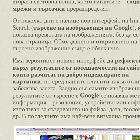
соц
втората световна война, което гигантите –
мрежи
търсачки
и
преразпределят.
От няколко дни е налице нов интерфейс на Ima
търсене на изображения на Google
Search (
),
показва превютата на изображенията, без да се
нова страница. Обхождането и откриването на
търсено изображение също е облекчено.
да рефлект
Има вероятност новият интерфейс
върху резултатите от посещаемостта на сайт
които разчитат на добро индексиране на
картинки
, но сред нашите клиенти такъв отли
забелязва засега. Заедно със самите изображен
Google
резултатите от търсене в
се появява мет
информация – резолюция, устройство или софт
използван за създаването на файла, дата, геоло
др. В последните има най-вече визуална промя