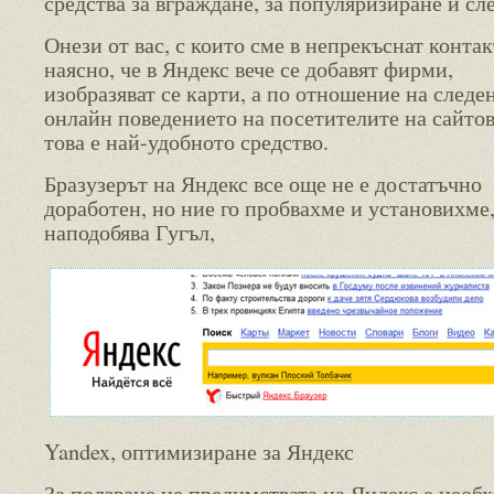
средства за вграждане, за популяризиране и сл
Онези от вас, с които сме в непрекъснат контак
наясно, че в Яндекс вече се добавят фирми,
изобразяват се карти, а по отношение на следе
онлайн поведението на посетителите на сайтов
това е най-удобното средство.
Бразузерът на Яндекс все още не е достатъчно
доработен, но ние го пробвахме и установихме,
наподобява Гугъл,
Yandex, оптимизиране за Яндекс
За ползване не предимствата на Яндекс е необ