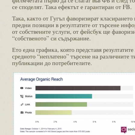
филмчетата първо да се слагат във ФБ и след то
се споделят. Така ефектът е гарантиран от FB.
Така, както от Гугъл фаворизират класирането 
предни позиции в резултатите от търсене инф
от собствените услуги, от фейсбук ще фавориз
“собственото” си съдържание.
Ето една графика, която представя резултатите 
средното “неплатено” търсене на различните т
публикации до потребителите.