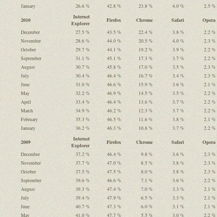
January
26.6 %
42.8 %
23.8 %
4.0 %
2.5 %
Internet
2010
Firefox
Chrome
Safari
Opera
Explorer
December
27.5 %
43.5 %
22.4 %
3.8 %
2.2 %
November
28.6 %
44.0 %
20.5 %
4.0 %
2.3 %
October
29.7 %
44.1 %
19.2 %
3.9 %
2.2 %
September
31.1 %
45.1 %
17.3 %
3.7 %
2.2 %
August
30.7 %
45.8 %
17.0 %
3.5 %
2.3 %
July
30.4 %
46.4 %
16.7 %
3.4 %
2.3 %
June
31.0 %
46.6 %
15.9 %
3.6 %
2.1 %
May
32.2 %
46.9 %
14.5 %
3.5 %
2.2 %
April
33.4 %
46.4 %
13.6 %
3.7 %
2.2 %
March
34.9 %
46.2 %
12.3 %
3.7 %
2.2 %
February
35.3 %
46.5 %
11.6 %
3.8 %
2.1 %
January
36.2 %
46.3 %
10.8 %
3.7 %
2.2 %
Internet
2009
Firefox
Chrome
Safari
Opera
Explorer
December
37.2 %
46.4 %
9.8 %
3.6 %
2.3 %
November
37.7 %
47.0 %
8.5 %
3.8 %
2.3 %
October
37.5 %
47.5 %
8.0 %
3.8 %
2.3 %
September
39.6 %
46.6 %
7.1 %
3.6 %
2.2 %
August
39.3 %
47.4 %
7.0 %
3.3 %
2.1 %
July
39.4 %
47.9 %
6.5 %
3.3 %
2.1 %
June
40.7 %
47.3 %
6.0 %
3.1 %
2.1 %
May
41.0 %
47.7 %
5.5 %
3.0 %
2.2 %