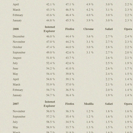
April
42.1 %
47.1 %
4.9 %
3.0 %
2.2 %
March
43.3 %
46.5 %
4.2 %
3.1 %
2.3 %
February
43.6 %
46.4 %
4.0 %
3.0 %
2.2 %
January
44.8 %
45.5 %
3.9 %
3.0 %
2.3 %
Internet
2008
Firefox
Chrome
Safari
Opera
Explorer
December
46.0 %
44.4 %
3.6 %
2.7 %
2.4 %
November
47.0 %
44.2 %
3.1 %
2.7 %
2.3 %
October
47.4 %
44.0 %
3.0 %
2.8 %
2.2 %
September
49.0 %
42.6 %
3.1 %
2.7 %
2.0 %
August
51.0 %
43.7 %
2.6 %
2.1 %
July
52.4 %
42.6 %
2.5 %
1.9 %
June
54.2 %
41.0 %
2.6 %
1.7 %
May
54.4 %
39.8 %
2.4 %
1.5 %
April
54.8 %
39.1 %
2.2 %
1.4 %
March
53.9 %
37.0 %
2.1 %
1.4 %
February
54.7 %
36.5 %
2.0 %
1.4 %
January
54.7 %
36.4 %
1.9 %
1.4 %
Internet
2007
Firefox
Mozilla
Safari
Opera
Explorer
November
56.0 %
36.3 %
1.2 %
1.8 %
1.6 %
September
57.2 %
35.4 %
1.2 %
1.6 %
1.5 %
July
58.5 %
34.5 %
1.4 %
1.5 %
1.9 %
May
58.9 %
33.7 %
1.3 %
1.5 %
1.7 %
March
58.7 %
31.8 %
1.3 %
1.6 %
1.6 %