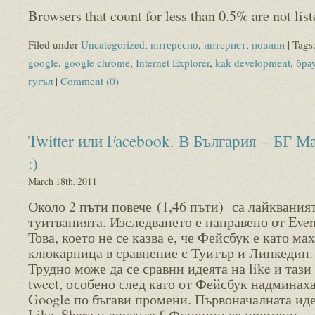
Browsers that count for less than 0.5% are not list
Filed under
Uncategorized
,
интересно
,
интернет
,
новини
| Tags
google
,
google chrome
,
Internet Explorer
,
kak development
,
бра
гугъл
|
Comment (0)
Twitter или Facebook. В България – БГ 
:)
March 18th, 2011
Около 2 пъти повече (1,46 пъти) са лайквания
туитванията. Изследването е направено от Event
Това, което не се казва е, че Фейсбук е като ма
клюкарница в сравнение с Туитър и Линкедин
Трудно може да се сравни идеята на like и тази
tweet, особено след като от Фейсбук надминаха
Google по бъгави промени. Първоначалната иде
Like, Share и другите f-Функции се промени