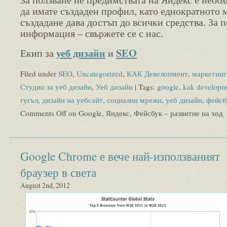
да имате създаден профил, като еднократното 
създадане дава достъп до всички средства. За п
информация – свържете се с нас.
уеб дизайн
SEO
Екип за
и
Filed under
SEO
,
Uncategorized
,
КАК Девелопмент
,
маркетинг
Студио за уеб дизайн
,
Уеб дизайн
| Tags:
google
,
kak developm
гугъл
,
дизайн на уебсайт
,
социални мрежи
,
уеб дизайн
,
фейсб
Comments Off
on Google, Яндекс, Фейсбук – развитие на ход
Google Chrome е вече най-използваният
браузер в света
August 2nd, 2012