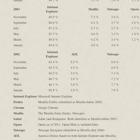
January
84.7 %
5.5 %
2.4 %
1.5 %
Internet
2003
Mozilla
Netscape
Opera
Explorer
November
84.9 %
7.2 %
2.6 %
1.9 %
September
86.6 %
6.2 %
2.7 %
1.8 %
July
87.2 %
5.7 %
2.7 %
1.7 %
May
87.7 %
4.6 %
3.3 %
1.4 %
March
88.0 %
4.2 %
3.4 %
1.2 %
January
84.6 %
4.0 %
4.0 %
Internet
2002
AOL
Netscape
Explorer
November
83.4 %
5.2 %
8.0 %
September
83.5 %
4.5 %
8.0 %
July
84.5 %
3.5 %
7.3 %
May
86.7 %
2.8 %
7.3 %
March
86.1 %
3.0 %
7.7 %
January
85.8 %
2.8 %
7.9 %
Internet Explorer
Microsoft Internet Explorer
Firefox
Mozilla Firefox (identified as Mozilla before 2005)
Chrome
Google Chrome
Mozilla
The Mozilla Suite (Gecko, Netscape)
Safari
Safari (and Konqueror. Both identified as Mozilla before 2007)
Opera
Opera (as of 2011, Opera Mini is included here)
Netscape
Netscape Navigator (identified as Mozilla after 2006)
AOL
America Online (based on both Internet Explorer and Mozilla)