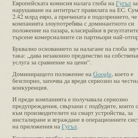
Европейската комисия налага глоба на
Гугъл
за
нарушаване на антитръст правилата на ЕС. Сум
2.42 млрд евро, а причината е подозрението, че
компанията злоупотребява с доминантното си
положение на пазара, класирайки в резултатите
търсене комерсиалните си партньори най-отгор
Буквално основанието за налагане на глоба зву
така: „дава незаконно предимство на собствена
услуга за сравнение на цени“.
Доминиращото положение на
Google
, което е
безспорно, започва да вреди сериозно на честн
конкуренция.
И преди компанията е получавала сериозно
предупреждения, свързани с подбудите, които 
към производителите на смарт устройства, за
инсталиране и вграждане в операционните си
на приложения на
Гугъл
.
Компанията трябва да прекрати тази своя прак