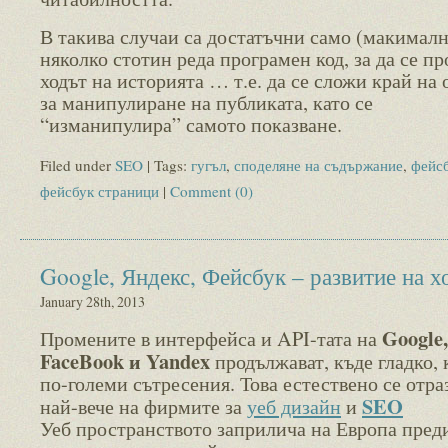
В такива случаи са достатъчни само (макималн
няколко стотин реда програмен код, за да се п
ходът на историята … т.е. да се сложи край на 
за манипулиране на публиката, като се
“изманипулира” самото показване.
Filed under
SEO
| Tags:
гугъл
,
споделяне на съдържание
,
фейс
фейсбук страници
|
Comment (0)
Google, Яндекс, Фейсбук – развитие на х
January 28th, 2013
Google,
Промените в интерфейса и API-тата на
FaceBook и Yandex
продължават, къде гладко, 
по-големи сътресения. Това естествено се отра
SEO
най-вече на фирмите за
уеб дизайн
и
Уеб пространството заприлича на Европа пред