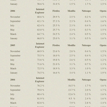
January
58.6 %
31.0 %
1.5 %
1.7 %
1.5 %
Internet
2006
Firefox
Mozilla
Netscape
Opera
Explorer
November
60.6 %
29.9 %
2.5 %
0.2 %
1.5 %
September
62.1 %
27.3 %
2.3 %
0.4 %
1.6 %
July
62.4 %
25.5 %
2.3 %
0.4 %
1.4 %
May
63.0 %
25.7 %
2.3 %
0.3 %
1.5 %
March
64.7 %
24.5 %
2.4 %
0.5 %
1.5 %
January
66.0 %
25.0 %
3.1 %
0.5 %
1.6 %
Internet
2005
Firefox
Mozilla
Netscape
Opera
Explorer
November
68.9 %
23.6 %
2.8 %
0.4 %
1.5 %
September
75.5 %
18.0 %
2.5 %
0.4 %
1.2 %
July
73.8 %
19.8 %
2.6 %
0.5 %
1.2 %
May
71.6 %
21.0 %
3.1 %
0.7 %
1.3 %
March
72.5 %
18.9 %
3.3 %
1.0 %
1.9 %
January
74.5 %
16.6 %
3.4 %
1.1 %
1.9 %
Internet
2004
Mozilla
Netscape
Opera
Explorer
November
76.2 %
16.5 %
1.7 %
1.6 %
September
79.0 %
13.7 %
2.0 %
1.7 %
July
80.4 %
12.6 %
2.2 %
1.6 %
May
81.9 %
9.5 %
2.4 %
1.6 %
March
82.8 %
7.9 %
2.8 %
1.4 %