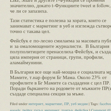
значително, докато t-Функциите tweet и follow,
че ли се запазиха.
Тази статистика е полезна за хората, които се
занимават с маркетинг в уеб и изглежда сътвор
точно с такава цел.
Фейсбук е по-лесно смилаема за масовата пуб
и за омаломощените журналисти. В България
полуполитиците пренаселиха Фейсбук, и създа
цяла империя от страници, групи, профили,
аламаймунини.
В България все още най-мощна е социалната м
Мамите, т.нар форум Бг Мама. Около 23% от
профилите в Бг Мамите са създадени с цел ПР
Поради бъркането на родовете от мъжките ПР(и
създаде специална секция за мъже.
Filed under
интернет
,
маркетинг
,
ПР
,
уеб медии
| Tags:
facebo
google
,
twitter
,
гугъл
,
интернет
,
туитър
,
фейсбук
|
Comment (0