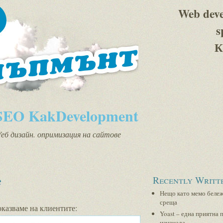
Web dev
s
К
SEO KakDevelopment
еб дизайн. опримизация на сайтове
е
Recently Writt
Нещо като мемо бележ
среща
оказваме на клиентите:
Yoast – една приятна 
изненада