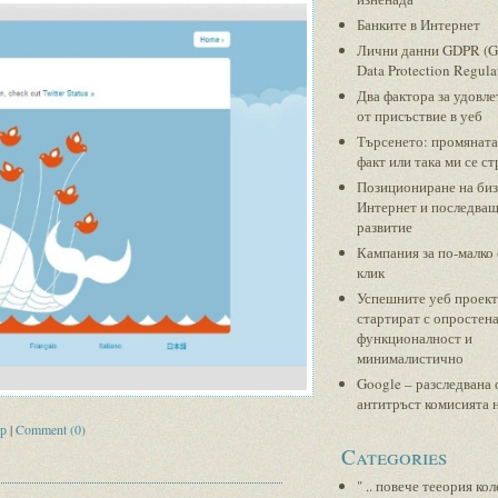
Банките в Интернет
Лични данни GDPR (G
Data Protection Regula
Два фактора за удовл
от присъствие в уеб
Търсенето: промяната
факт или така ми се ст
Позициониране на биз
Интернет и последва
развитие
Кампания за по-малко 
клик
Успешните уеб проек
стартират с опростен
функционалност и
минималистично
Google – разследвана 
антитръст комисията 
ър
|
Comment (0)
Categories
" .. повече тееория ко