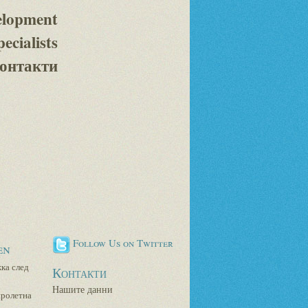
elopment
pecialists
онтакти
Follow Us on Twitter
en
ка след
Контакти
Нашите данни
пролетна