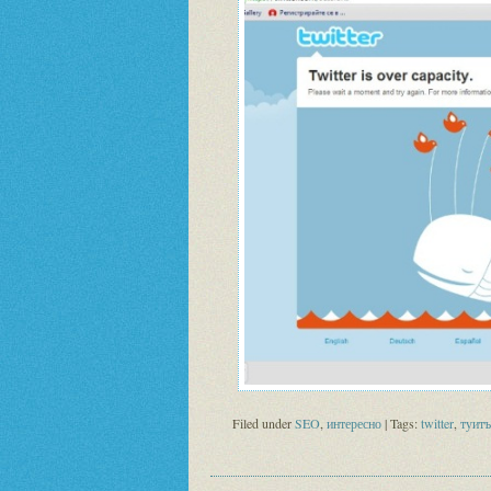
Filed under
SEO
,
интересно
| Tags:
twitter
,
туит