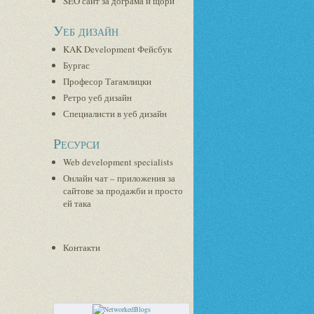
SEO сайт за дограма и щори
Уеб дизайн
KAK Development Фейсбук
Бургас
Професор Тагамлицки
Ретро уеб дизайн
Специалисти в уеб дизайн
Ресурси
Web development specialists
Онлайн чат – приложения за
сайтове за продажби и просто
ей така
Контакти