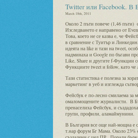
Twitter или Facebook. В
March 18th, 2011
Около 2 пъти повече (1,46 пъти) 
Изследването е направено от Event
Това, което не се казва е, че Фей
в сравнение с Туитър и Линкедин
идеята на like и тази на tweet, ос
надминаха и Google по бъгави пр
Like, Share и другите f-Функции с
Функциите tweet и follow, като че 
Тази статистика е полезна за хорат
маркетинг в уеб и изглежда сътвор
Фейсбук е по-лесно смилаема за м
омаломощените журналисти. В Б
пренаселиха Фейсбук, и създадоха
групи, профили, аламаймунини.
В България все още най-мощна е 
т.нар форум Бг Мама. Около 23% 
създадени с цел ПР. Поради бърк