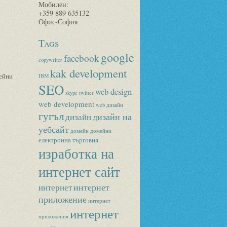
Мобилен:
+359 889 635132
Офис-София
Tags
google
facebook
copywriter
kak development
ейни
IBM
SEO
web design
skype
twitter
web development
web дизайн
гугъл
дизайн на
дизайн
уебсайт
домейн
домейни
електронна търговия
изработка на
интернет сайт
интернет
интернет
приложение
интернет
интернет
приложения