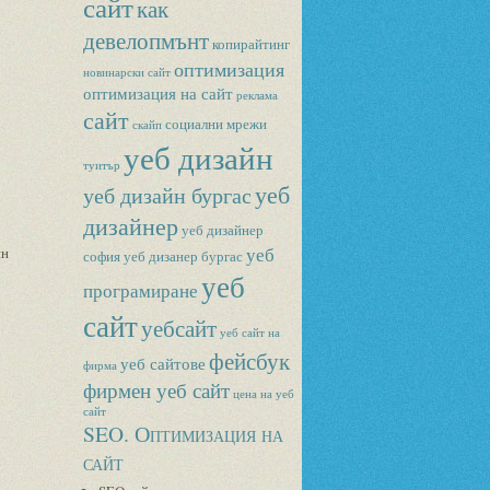
сайт
как
девелопмънт
копирайтинг
оптимизация
новинарски сайт
оптимизация на сайт
реклама
сайт
социални мрежи
скайп
уеб дизайн
туитър
уеб
уеб дизайн бургас
дизайнер
уеб дизайнер
уеб
йн
софия
уеб дизанер бургас
уеб
програмиране
сайт
уебсайт
уеб сайт на
фейсбук
уеб сайтове
фирма
фирмен уеб сайт
цена на уеб
сайт
SEO. Оптимизация на
сайт