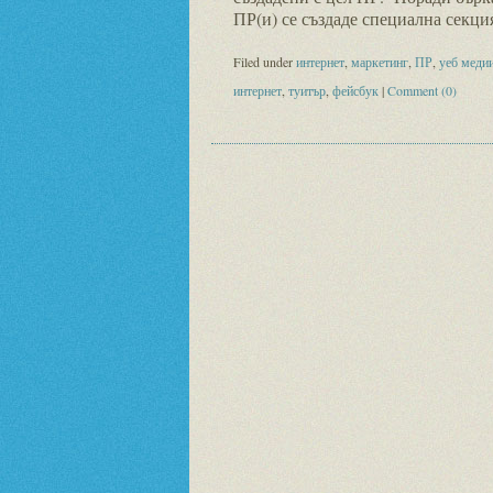
ПР(и) се създаде специална секци
Filed under
интернет
,
маркетинг
,
ПР
,
уеб меди
интернет
,
туитър
,
фейсбук
|
Comment (0)