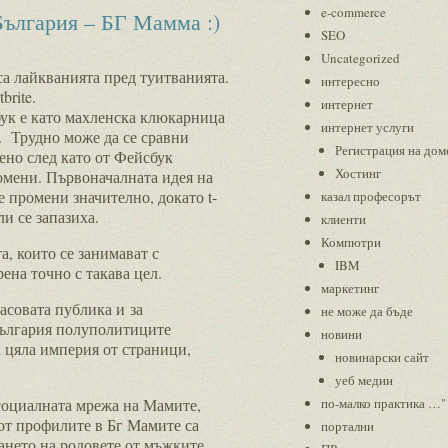
e-commerce
 България – БГ Мамма :)
SEO
Uncategorized
са лайкванията пред туитванията.
интересно
brite.
интернет
сбук е като махленска клюкарница
интернет услуги
. Трудно може да се сравни
Регистрация на дом
обено след като от Фейсбук
Хостинг
омени. Първоначалната идея на
е промени значително, докато t-
казал професорът
ли се запазиха.
клиенти
Компютри
а, които се занимават с
IBM
ена точно с такава цел.
маркетинг
асовата публика и за
не може да бъде
ългария полуполитиците
новини
 цяла империя от страници,
новинарски сайт
уеб медии
социалната мрежа на Мамите,
по-малко практика …"
от профилите в Бг Мамите са
портални
ането на родовете от мъжките