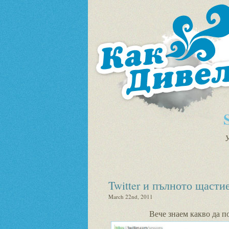
У
Twitter и пълното щасти
March 22nd, 2011
Вече знаем какво да п