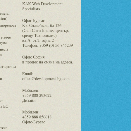
KAK Web Development
Specialists
eneral
tion)
Офис Бургас
етвореност
К-с Славейков, бл 126
(Сън Сити Бизнес център,
срещу Технополис)
 е вече
вх.А, ет.2. офис 2
рува
Телефон: +359 (0) 56 845239
нес в
що
Офис София
в процес на смяна на адреса.
от цент за
Email:
ти
office@development-bg.com
а
Мобилен:
+359 888 293622
Дизайн
от
на ЕС
Мобилен:
+359 888 856618
Офис-Бургас
лежке