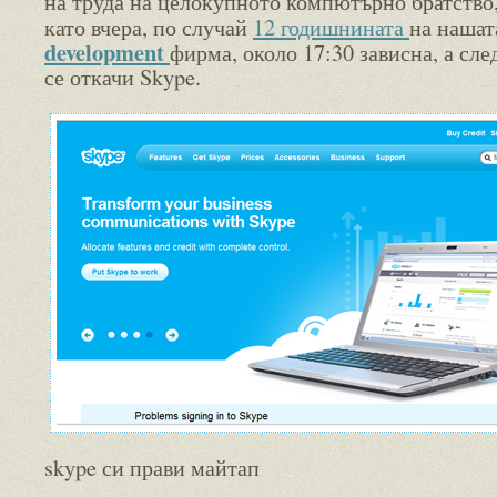
на труда на целокупното компютърно братство,
като вчера, по случай
12 годишнината
на наша
development
фирма, около 17:30 зависна, а сле
се откачи Skype.
skype си прави майтап