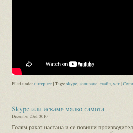
Filed under
интернет
| Tags:
skype
,
копиране
,
скайп
,
чат
|
Comm
Skype или искаме малко самота
December 23rd, 2010
Голям рахат настана и се повиши производите