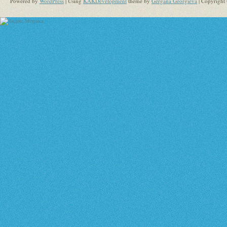
Powered by
WordPress
| Using
KAKDevelopment
theme by
Gergana Georgieva
| Copyright