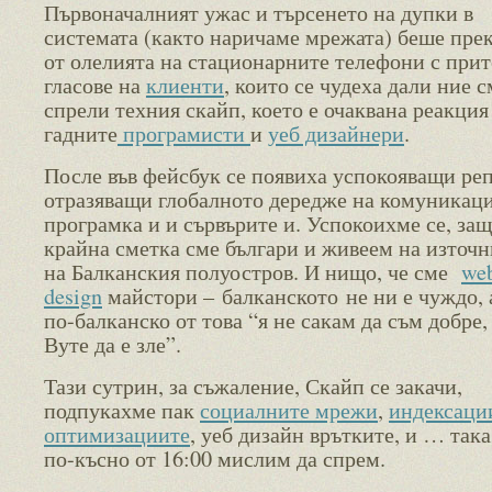
Първоначалният ужас и търсенето на дупки в
системата (както наричаме мрежата) беше пре
от олелията на стационарните телефони с при
гласове на
клиенти
, които се чудеха дали ние с
спрели техния скайп, което е очаквана реакция
гадните
програмисти
и
уеб дизайнери
.
После във фейсбук се появиха успокояващи ре
отразяващи глобалното дередже на комуникац
програмка и и сървърите и. Успокоихме се, защ
крайна сметка сме българи и живеем на източн
на Балканския полуостров. И нищо, че сме
we
design
майстори – балканското не ни е чуждо, 
по-балканско от това “я не сакам да съм добре,
Вуте да е зле”.
Тази сутрин, за съжаление, Скайп се закачи,
подпукахме пак
социалните мрежи
,
индексаци
оптимизациите
, уеб дизайн врътките, и … така
по-късно от 16:00 мислим да спрем.