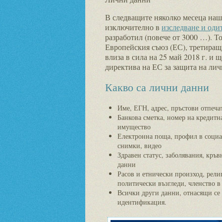
В следващите няколко месеца наш
изключително в
изследване и оди
разработил (повече от 3000 …). То
Европейския съюз (ЕС), третиращ
влиза в сила на 25 май 2018 г. и
директива на ЕС за защита на лич
Какво са лични данни
Име, ЕГН, адрес, пръстови отпеча
Банкова сметка, номер на кредитн
имущество
Електронна поща, профил в соци
снимки, видео
Здравен статус, заболявания, кръв
данни
Расов и етнически произход, рел
политически възгледи, членство 
Всички други данни, отнасящи се 
идентификация.