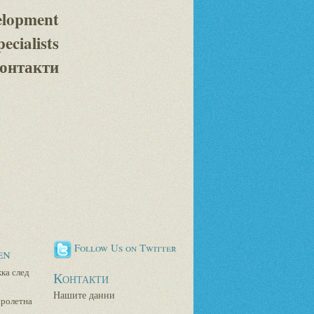
elopment
pecialists
онтакти
Follow Us on Twitter
en
ка след
Контакти
Нашите данни
пролетна