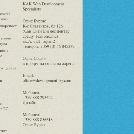
KAK Web Development
Specialists
eneral
tion)
Офис Бургас
етвореност
К-с Славейков, бл 126
(Сън Сити Бизнес център,
срещу Технополис)
 е вече
вх.А, ет.2. офис 2
рува
Телефон: +359 (0) 56 845239
нес в
що
Офис София
в процес на смяна на адреса.
от цент за
Email:
ти
office@development-bg.com
а
Мобилен:
+359 888 293622
Дизайн
от
на ЕС
Мобилен:
+359 888 856618
Офис-Бургас
лежке