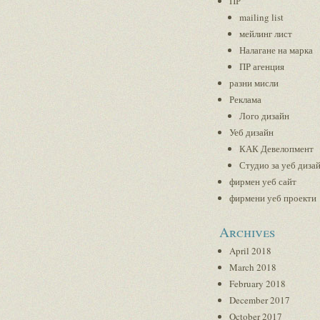
ПР
mailing list
мейлинг лист
Налагане на марка
ПР агенция
разни мисли
Реклама
Лого дизайн
Уеб дизайн
КАК Девелопмент
Студио за уеб диза
фирмен уеб сайт
фирмени уеб проекти
Archives
April 2018
March 2018
February 2018
December 2017
October 2017