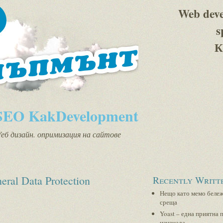
Web dev
s
К
SEO KakDevelopment
еб дизайн. опримизация на сайтове
al Data Protection
Recently Writt
Нещо като мемо бележ
среща
Yoast – една приятна 
изненада