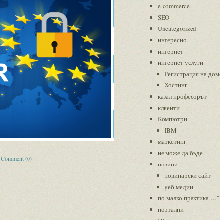
e-commerce
SEO
Uncategorized
интересно
интернет
интернет услуги
Регистрация на дом
Хостинг
казал професорът
клиенти
Компютри
IBM
маркетинг
не може да бъде
|
Comment (0)
новини
новинарски сайт
уеб медии
по-малко практика …"
портални