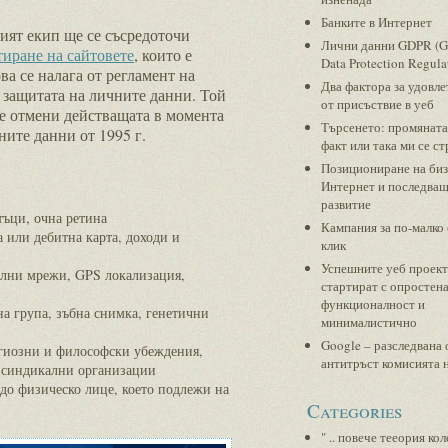
Банките в Интернет
ият екип ще се съсредоточи
Лични данни GDPR (G
тиране на сайтовете
, които е
Data Protection Regula
ва се налага от регламент на
Два фактора за удовл
 защитата на личните данни. Той
от присъствие в уеб
 ще отмени действащата в момента
Търсенето: промяната
ните данни от 1995 г.
факт или така ми се ст
Позициониране на биз
Интернет и последва
развитие
тъци, очна ретина
Кампания за по-малко 
а или дебитна карта, доходи и
клик
Успешните уеб проек
ални мрежи, GPS локализация,
стартират с опростен
функционалност и
на група, зъбна снимка, генетични
минималистично
Google – разследвана 
игиозни и философски убеждения,
антитръст комисията 
в синдикални организации
до физическо лице, което подлежи на
Categories
" .. повече тееория ко