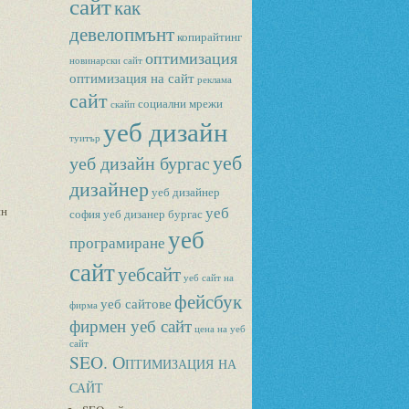
сайт
как
девелопмънт
копирайтинг
оптимизация
новинарски сайт
оптимизация на сайт
реклама
сайт
социални мрежи
скайп
уеб дизайн
туитър
уеб
уеб дизайн бургас
дизайнер
уеб дизайнер
уеб
йн
софия
уеб дизанер бургас
уеб
програмиране
сайт
уебсайт
уеб сайт на
фейсбук
уеб сайтове
фирма
фирмен уеб сайт
цена на уеб
сайт
SEO. Оптимизация на
сайт