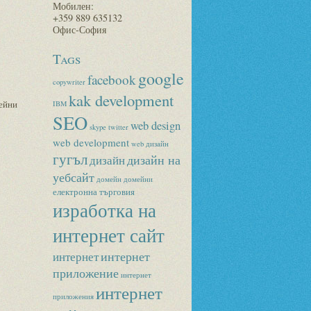
Мобилен:
+359 889 635132
Офис-София
Tags
google
facebook
copywriter
kak development
ейни
IBM
SEO
web design
skype
twitter
web development
web дизайн
гугъл
дизайн на
дизайн
уебсайт
домейн
домейни
електронна търговия
изработка на
интернет сайт
интернет
интернет
приложение
интернет
интернет
приложения