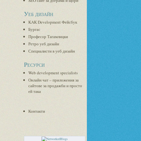
SEO сайт за дограма и щори
Уеб дизайн
KAK Development Фейсбук
Бургас
Професор Тагамлицки
Ретро уеб дизайн
Специалисти в уеб дизайн
Ресурси
Web development specialists
Онлайн чат – приложения за
сайтове за продажби и просто
ей така
Контакти