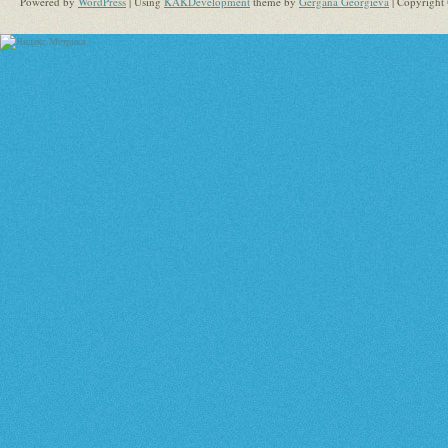
Powered by
WordPress
| Using
KAKDevelopment
theme by
Gergana Georgieva
| Copyright