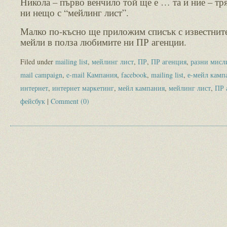
Никола – първо венчило той ще е … та и ние – т
ни нещо с “мейлинг лист”.
Малко по-късно ще приложим списък с известнит
мейли в полза любимите ни ПР агенции.
Filed under
mailing list
,
мейлинг лист
,
ПР
,
ПР агенция
,
разни мисл
mail campaign
,
e-mail Кампания
,
facebook
,
mailing list
,
е-мейл камп
интернет
,
интернет маркетинг
,
мейл кампания
,
мейлинг лист
,
ПР 
фейсбук
|
Comment (0)