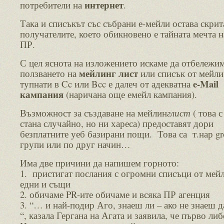
интернет
потребители на
.
Така и списъкът със събрани е-мейли остава скрит
получателите, което обикновено е тайната мечта н
ПР.
С цел яснота на изложението искаме да отбележим
мейлинг лист
ползването на
или списък от мейли
e-Mail
тупнати в Cc или Bcc е далеч от адекватна
кампания
(наричана още емейл кампания).
Възможност за създаване на мейлин
глист
( това с
стана случайно, но ни хареса) предoставят дори
безплатните уеб базирани пощи. Това са т.нар gr
групи или по друг начин…
Има две причини да напишем горното:
1. пристигат послания с огромни списъци от мейл
едни и същи
2. обичаме PR-ите обичаме и всяка ПР агенция
3. “… и най-подир Аго, знаеш ли – ако не знаеш 
“, казала Гергана на Агата и заявила, че първо либ