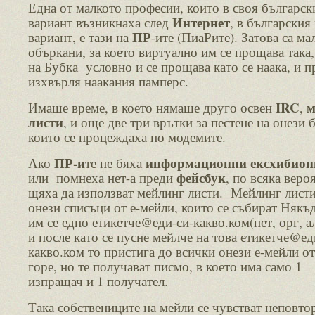
Една от малкото професии, които в своя българск
Интернет
вариант възникнаха след
, в българския
ПР
вариант, е тази на
-ите (ПиаРите). Затова са ма
объркани, за което виртуално им се прощава така,
на Бубка условно и се прощава като се наака, и п
изхвърля наакания памперс.
IRC
м
Имаше време, в което нямаше друго освен
,
листи
, и още две три врътки за пестене на онези 
които се процеждаха по модемите.
ПР-и
информационни ексхибион
Ако
те не бяха
фейсбук
или помнеха нет-а преди
, по всяка веро
щяха да използват мейлинг листи. Мейлинг листи
онези списъци от е-мейли, които се събират Някъд
им се едно етикетче@еди-си-какво.ком(нет, орг, ал
и после като се пусне мейлче на това етикетче@ед
какво.ком то пристига до всички онези е-мейли от
горе, но те получават писмо, в което има само 1
изпращач и 1 получател.
Така собствениците на мейли се чувстват неповт